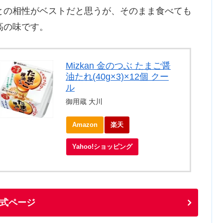
との相性がベストだと思うが、そのまま食べても
高の味です。
Mizkan 金のつぶ たまご醤
油たれ(40g×3)×12個 クー
ル
御用蔵 大川
Amazon
楽天
Yahoo!ショッピング
式ページ