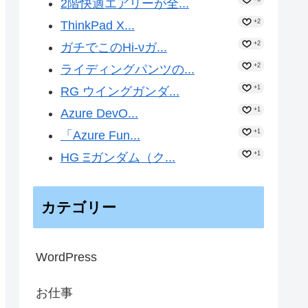
2階快適エアリーが全...
+2
ThinkPad X...
+2
ガチでこのHi-νガ...
+2
ライディングパンツの...
+1
RG ウイングガンダ...
+1
Azure DevO...
+1
「Azure Fun...
+1
HG Ξガンダム（ク...
カテゴリー
WordPress
お仕事