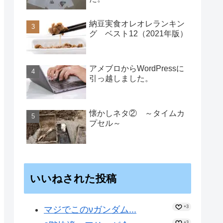
納豆実食オレオレランキン
グ ベスト12（2021年版）
アメブロからWordPressに
引っ越しました。
懐かしネタ② ～タイムカ
プセル～
いいねされた投稿
+3
マジでこのνガンダム...
+3