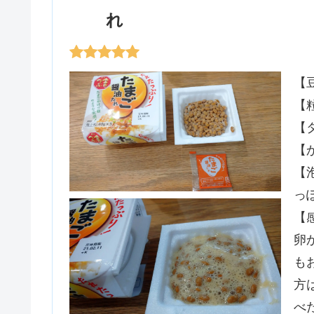
れ
【
【
【
【
【
っ
【
卵
も
方
べ