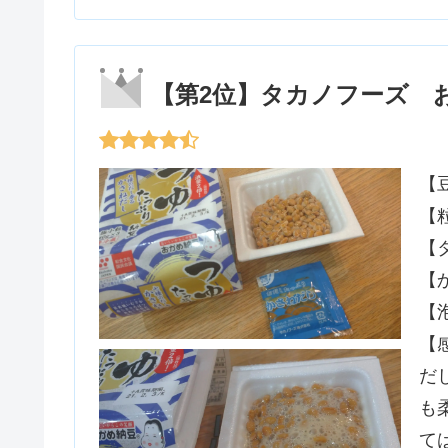
【第2位】タカノフーズ 
【
【
【
【
【
【
だ
も
て