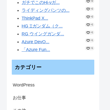
+2
ガチでこのHi-νガ...
+2
ライディングパンツの...
+2
ThinkPad X...
+1
HG Ξガンダム（ク...
+1
RG ウイングガンダ...
+1
Azure DevO...
+1
「Azure Fun...
カテゴリー
WordPress
お仕事