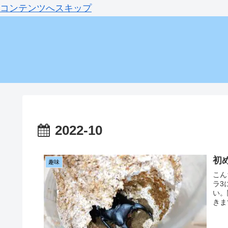
コンテンツへスキップ
2022-10
初
趣味
こん
ラ3
い。
きま