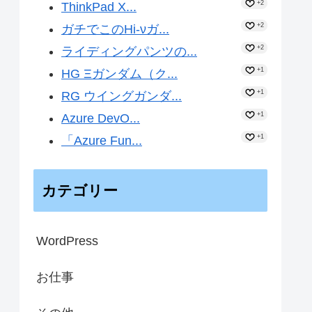
+2
ThinkPad X...
+2
ガチでこのHi-νガ...
+2
ライディングパンツの...
+1
HG Ξガンダム（ク...
+1
RG ウイングガンダ...
+1
Azure DevO...
+1
「Azure Fun...
カテゴリー
WordPress
お仕事