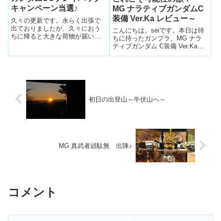
キャンペーン当選♪
MG ナラティブガンダムC
装備 Ver.Ka レビュー～
久々の更新です。永らく出張で
出ておりましたが、久々におう
こんにちは。seiです。本日は待
ちに帰ると大きな荷物が届いて
ちに待ったガンプラ、MG ナラ
るよ！とのこと。また無駄なも
ティブガンダム C装備 Ver.Kaを
ん何か買ったんか?といびられな
組み立てていきたいと思いま
がら荷物を受けとるとバンダイ
す。オレにしては珍しく発売日
より。出張前にバンダイに頼ん
にたまたまゲット出来て、組み
だものはHGジュアッグの部品注
立てもGW中を利用してすぐ行い
文数個。こん...
ました。それだけ気合入れて
る...
初日の出登山～牛伏山へ～
MG 真武者頑駄無 出陣♪
コメント