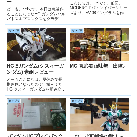
ー
こんにちは。seiです。前回、
MODEROIDパトレイバーシリー
どーも、seiです。本日は急遽作
ズより、AV-98イングラムを作成
ることになったHG ガンダムバル
しました。今回は引き続きパト
バトスルプスレクスをグラデー
レイバーシリーズで2021年3月に
ション塗装していきます。とい
発売となったAV-X0零式を作って
うのも、息子が作りたいと作っ
ガンプラ
ガンプラ
いきたいと思います。AV-X0 零
たものを急遽塗装フェーズへ投
式とは機動警...
入ですので、可動確認とかない
ですが、塗装レシピはございま
すので是...
HG Ξガンダム(クスィーガ
MG 真武者頑駄無 出陣♪
ンダム) 素組レビュー
どーもこんにちは。夏休みで長
期連休となったので、積んでた
HG クスィーガンダムを組み立て
てみました。クスィーガンダム
は、hi-νガンダムと並んでおじさ
ガンプラ
ガンプラ
んの小さい頃からの憧れの存
在。小説を読み、映像化を待ち
焦がれ、Gジェネで我慢に我慢を
重ねて...
ガンダムUCプレイバック
これこそ可能性の獣！～